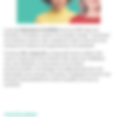
Le projet
Générations Part’ÂGES
est né en 2007 dans les
Pyrénées-Orientales, à partir d’un double constat : l’isolement
de nombreux seniors, leur souhait de rester à domicile, et le
manque de solutions de logement pour les étudiants.
Porté par
Info Jeunes 66
, ce dispositif met en relation des
seniors disposant d’une chambre libre dans leur habitation
avec des étudiants ou des jeunes en formation
professionnelles. En échange d’un hébergement avec une
participation aux charges, les jeunes s’engagent à assurer une
présence bienveillante et à rendre de petits services du
quotidien.
VOUS ÊTES SENIOR